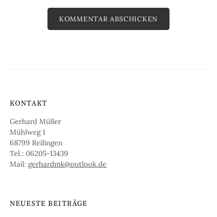
A
l
t
e
r
KONTAKT
n
a
Gerhard Müller
Mühlweg 1
t
68799 Reilingen
i
Tel.: 06205-13439
v
Mail:
gerhardmk@outlook.de
e
:
NEUESTE BEITRÄGE